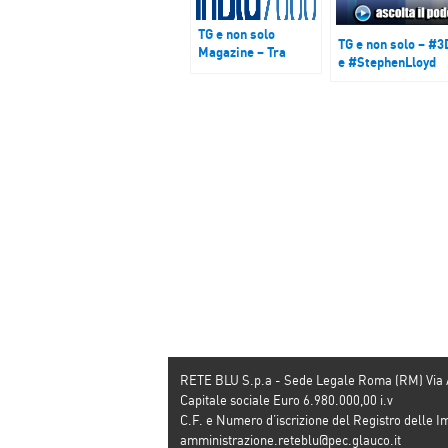
TG e non solo
TG e non solo – #3
Magazine – Tra
e #StephenLloyd
Brexit e
anniversario della
moneta unica
RETE BLU S.p.a - Sede Legale Roma (RM) Via
Capitale sociale Euro 6.980.000,00 i.v
C.F. e Numero d’iscrizione del Registro dell
amministrazione.reteblu@pec.glauco.it