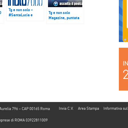
Tg e non solo –
D
Tg e non solo
#SantaLucia e
Magazine, puntata
#Israele
16 marzo 2019
Invia C.V.
Area Stampa
Informativa sul
 Aurelia 796 – CAP 00165 Roma
e Imprese di ROMA 03922811009