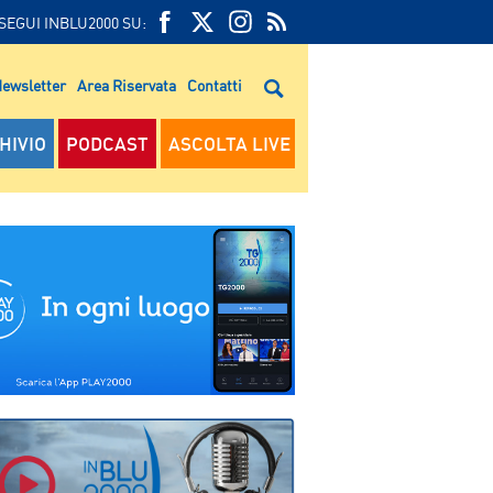
SEGUI INBLU2000 SU:
FEED
FACEBOOK
TWITTER
FEED
RSS
ewsletter
Area Riservata
Contatti
RSS
HIVIO
PODCAST
ASCOLTA LIVE