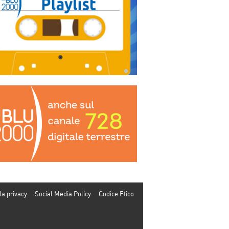
la privacy
Social Media Policy
Codice Etico