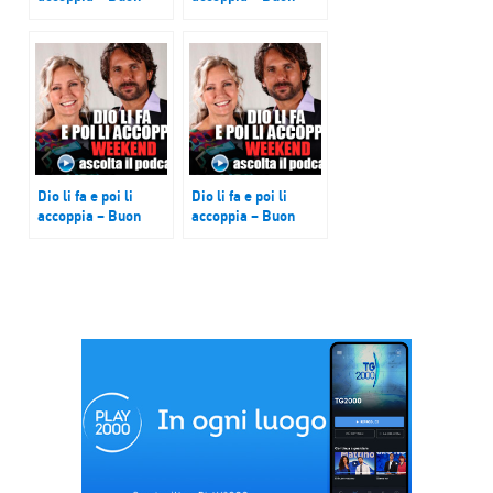
week end, puntata
week end, puntata
del 12 gennaio 2019
del 19 gennaio 2019
Dio li fa e poi li
Dio li fa e poi li
accoppia – Buon
accoppia – Buon
week end, puntata
week end, puntata
del 9 febbraio 2019
del 6 aprile 2019