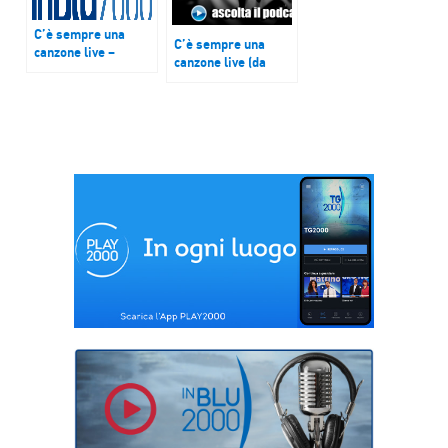
C’è sempre una
C’è sempre una
canzone live –
canzone live (da
ospite Richard J
casa) – 25 aprile
Aarden
2020