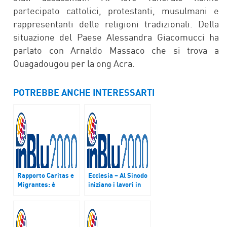
partecipato cattolici, protestanti, musulmani e
rappresentanti delle religioni tradizionali. Della
situazione del Paese Alessandra Giacomucci ha
parlato con Arnaldo Massaco che si trova a
Ouagadougou per la ong Acra.
POTREBBE ANCHE INTERESSARTI
Rapporto Caritas e
Ecclesia – Al Sinodo
Migrantes: è
iniziano i lavori in
necessario favorire
plenaria. E un
l’integrazione
gruppo di padri
Sinodali rinnova il
Patto delle