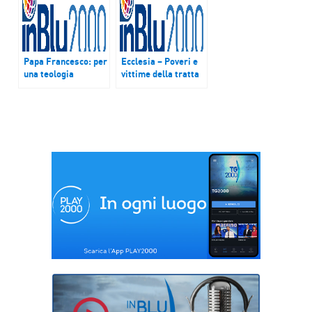
Catacombe del 1965
Papa Francesco: per
Ecclesia – Poveri e
una teologia
vittime della tratta
dell’ecologia partire
nel cuore del Papa
dal chiedere
perdono