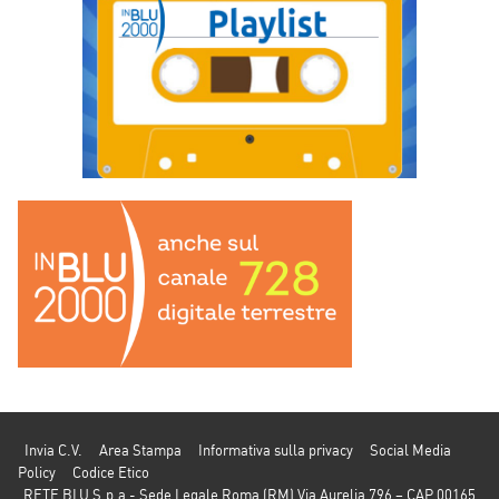
Invia C.V.
Area Stampa
Informativa sulla privacy
Social Media
Policy
Codice Etico
RETE BLU S.p.a - Sede Legale Roma (RM) Via Aurelia 796 – CAP 00165