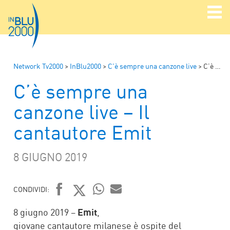
Network Tv2000
>
InBlu2000
>
C'è sempre una canzone live
>
C’è sempre una canzone live – Il cantautore Emit
C’è sempre una
canzone live – Il
cantautore Emit
8 GIUGNO 2019
CONDIVIDI:
FACEBOOK
TWITTER
WHATSAPP
MAIL
8 giugno 2019 –
Emit
,
giovane cantautore milanese è ospite del