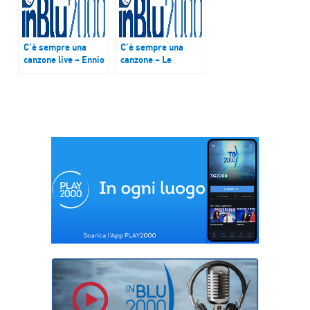
C’è sempre una
C’è sempre una
canzone live – Ennio
canzone – Le
Salomone
esibizioni live