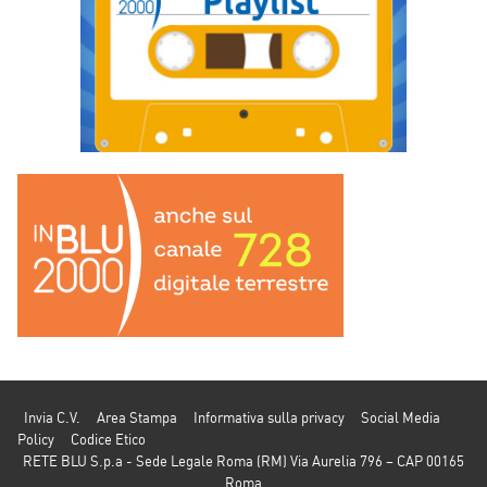
Invia C.V.
Area Stampa
Informativa sulla privacy
Social Media
Policy
Codice Etico
RETE BLU S.p.a - Sede Legale Roma (RM) Via Aurelia 796 – CAP 00165
Roma