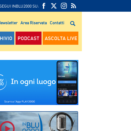
SEGUI INBLU2000 SU:
FEED
FACEBOOK
TWITTER
FEED
RSS
ewsletter
Area Riservata
Contatti
RSS
HIVIO
PODCAST
ASCOLTA LIVE