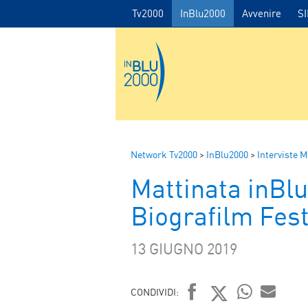
Tv2000
InBlu2000
Avvenire
S
Network Tv2000
>
InBlu2000
>
Interviste M
Mattinata inBlu
Biografilm Fest
13 GIUGNO 2019
CONDIVIDI: