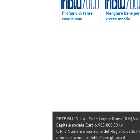
Profumo di tante
Mangiare bene per
cose buone
vivere meglio
RETE BLU S.p.a - Sede Legale Roma (RM) Via
Capitale sociale Euro 6.980.000,00 i.v
C.F. e Numero d’iscrizione del Registro dell
amministrazione.reteblu@pec.glauco.it