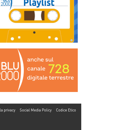
la privacy
Social Media Policy
Codice Etico