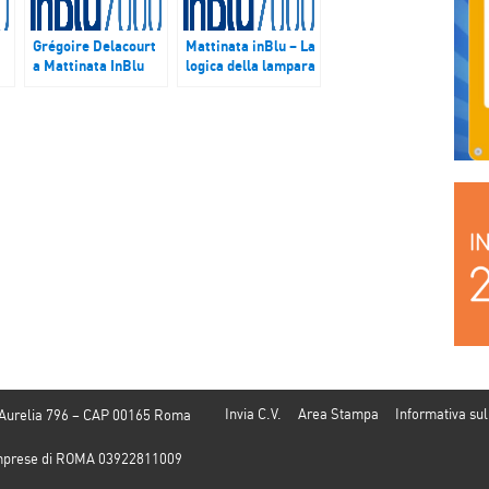
Grégoire Delacourt
Mattinata inBlu – La
a Mattinata InBlu
logica della lampara
Invia C.V.
Area Stampa
Informativa sul
 Aurelia 796 – CAP 00165 Roma
e Imprese di ROMA 03922811009