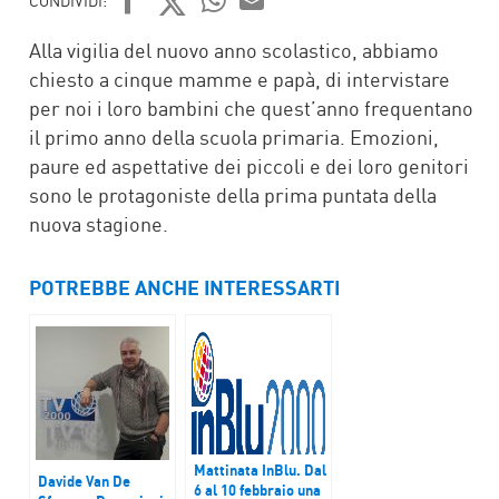
CONDIVIDI:
FACEBOOK
TWITTER
WHATSAPP
MAIL
Alla vigilia del nuovo anno scolastico, abbiamo
chiesto a cinque mamme e papà, di intervistare
per noi i loro bambini che quest’anno frequentano
il primo anno della scuola primaria. Emozioni,
paure ed aspettative dei piccoli e dei loro genitori
sono le protagoniste della prima puntata della
nuova stagione.
POTREBBE ANCHE INTERESSARTI
Mattinata InBlu. Dal
Davide Van De
6 al 10 febbraio una