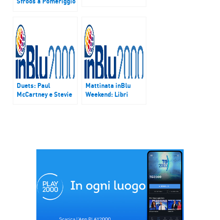
Sfroos a Pomeriggio
settimana
InBlu ci racconta del
all’insegna di
suo primo concerto
inizative, libri,
allo stadio San Siro
musica e teatro
il 9 giogno 2017
Duets: Paul
Mattinata inBlu
McCartney e Stevie
Weekend: Libri
Wonder
d’amare, Festival
Santa Fiora, Radio
Duomo