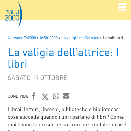
Network Tv2000
>
InBlu2000
>
La valigia dell'attrice
>
La valigia dell’attrice: I libri
La valigia dell’attrice: I
libri
SABATO 19 OTTOBRE
CONDIVIDI:
FACEBOOK
TWITTER
WHATSAPP
MAIL
Librai, lettori, librerie, biblioteche e bibliotecari..
cosa succede quando i libri parlano di libri? Come
mai hanno tanto successo i romanzi metaletterari?