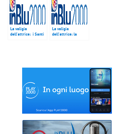
La valigia
La valigia
dell’attrice: i Santi
dell’attrice: la
giustizia