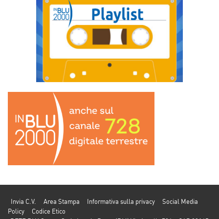
Invia C.V.
Area Stampa
Informativa sulla privacy
Social Media
Policy
Codice Etico