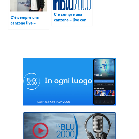
C’è sempre una
C’è sempre una
canzone – live con
canzone live –
Alessandra Flora
Gabriele Lopez con
“Il Meglio Di Me”