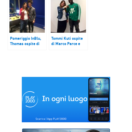
Pomeriggio InBlu,
Tommi Kuti ospite
Thomas ospite di
di Marco Parce e
Raffaella Frullone e
Raffaella Frullone a
Marco Parce
Pomeriggio InBlu