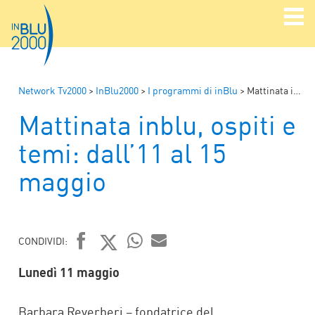
Network Tv2000
>
InBlu2000
>
I programmi di inBlu
>
Mattinata inblu, ospiti e temi: dall’11 al 15 maggio
Mattinata inblu, ospiti e
temi: dall’11 al 15
maggio
CONDIVIDI:
FACEBOOK
TWITTER
WHATSAPP
MAIL
Lunedì 11 maggio
Barbara Reverberi – fondatrice del