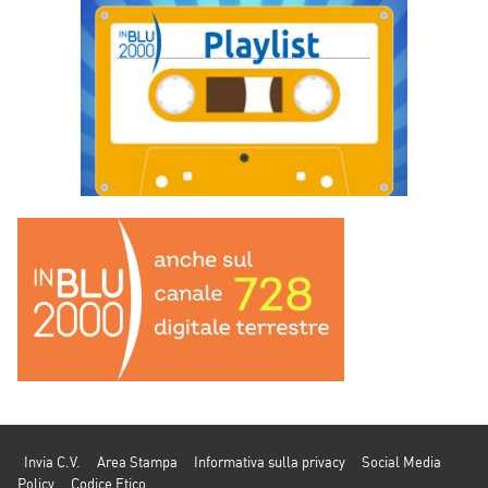
Invia C.V.
Area Stampa
Informativa sulla privacy
Social Media
Policy
Codice Etico