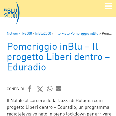
Network Tv2000
>
InBlu2000
>
Interviste Pomeriggio inBlu
>
Pomeriggio inBlu – Il progetto Liberi dentro – Eduradio
Pomeriggio inBlu – Il
progetto Liberi dentro –
Eduradio
CONDIVIDI:
FACEBOOK
TWITTER
WHATSAPP
MAIL
Il Natale al carcere della Dozza di Bologna con il
progetto Liberi dentro – Eduradio, un programma
radiotelevisivo nato in pieno lockdown per arrivare