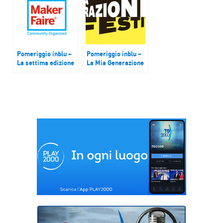
Pomeriggio inblu –
Pomeriggio inblu –
La settima edizione
La Mia Generazione
del Maker Faire di
Festival, ad Ancona
Torino
il 12 e 13 Settembre