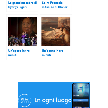
Le grand macabre di
Saint Francois
György Ligeti
d’Assise di Olivier
Messiaen
Un’opera in tre
Un’opera in tre
minuti
minuti
Nixon in China
Didone
di John Adams