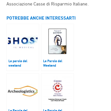
Associazione Casse di Risparmio Italiane.
POTREBBE ANCHE INTERESSARTI
Le parole del
Le Parole del
weekend
Weekend
Mirko Ranù
I libri scritti dai
interpreta “Sam” in
cantanti di Sanremo
“Ghost” il musical
2022
Le Parole del
Le Parole del