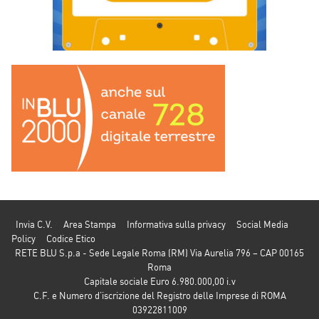
Invia C.V.
Area Stampa
Informativa sulla privacy
Social Media
Policy
Codice Etico
RETE BLU S.p.a - Sede Legale Roma (RM) Via Aurelia 796 – CAP 00165
Roma
Capitale sociale Euro 6.980.000,00 i.v
C.F. e Numero d’iscrizione del Registro delle Imprese di ROMA
03922811009