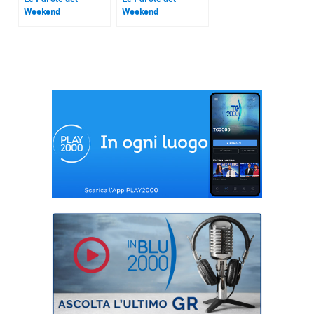
Weekend
Weekend
“Archeologistics”,
Museo Tessile
realtà varesina per
Chieri
la divulgazione e
conoscenza dei beni
culturali