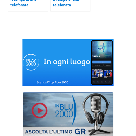
telefonata
telefonata
Catena Fiorello
Costanza Rizzacasa
d’Orsogna