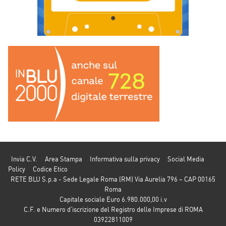
Invia C.V.
Area Stampa
Informativa sulla privacy
Social Media
Policy
Codice Etico
RETE BLU S.p.a - Sede Legale Roma (RM) Via Aurelia 796 – CAP 00165
Roma
Capitale sociale Euro 6.980.000,00 i.v
C.F. e Numero d’iscrizione del Registro delle Imprese di ROMA
03922811009