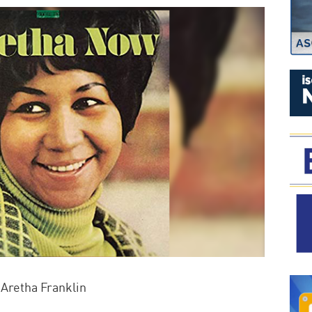
P
 Aretha Franklin