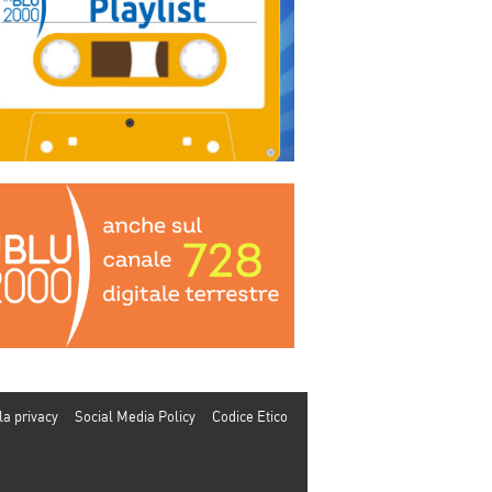
la privacy
Social Media Policy
Codice Etico