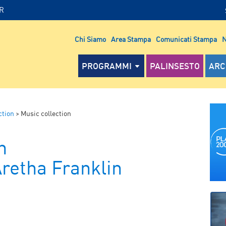
IR
Chi Siamo
Area Stampa
Comunicati Stampa
N
PROGRAMMI
PALINSESTO
ARC
ction
>
Music collection
n
Aretha Franklin