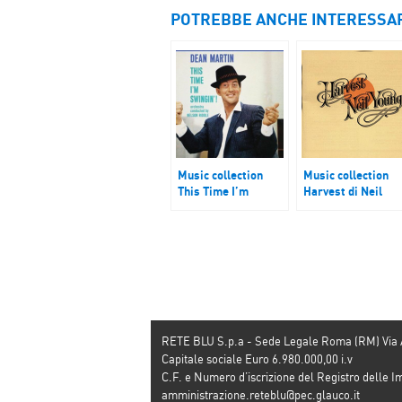
POTREBBE ANCHE INTERESSA
Music collection
Music collection
This Time I’m
Harvest di Neil
Swingin’ di Dean
Young
Martin
RETE BLU S.p.a - Sede Legale Roma (RM) Via
Capitale sociale Euro 6.980.000,00 i.v
C.F. e Numero d’iscrizione del Registro dell
amministrazione.reteblu@pec.glauco.it