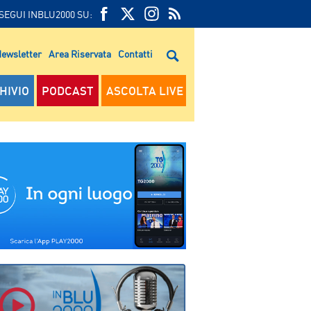
SEGUI INBLU2000 SU:
FEED
FACEBOOK
TWITTER
FEED
RSS
ewsletter
Area Riservata
Contatti
RSS
HIVIO
PODCAST
ASCOLTA LIVE