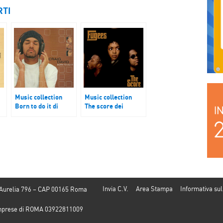
RTI
Music collection
Music collection
Born to do it di
The score dei
Craig David
Fugees
Invia C.V.
Area Stampa
Informativa sul
 Aurelia 796 – CAP 00165 Roma
e Imprese di ROMA 03922811009