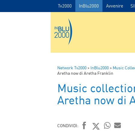
Tv2000
InBlu2000
Avvenire
S
Network Tv2000
>
InBlu2000
>
Music Colle
Aretha now di Aretha Franklin
Music collectio
Aretha now di 
CONDIVIDI: