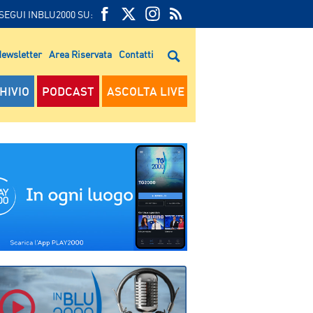
SEGUI INBLU2000 SU:
FEED
FACEBOOK
TWITTER
FEED
RSS
ewsletter
Area Riservata
Contatti
RSS
HIVIO
PODCAST
ASCOLTA LIVE