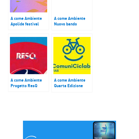
A come Ambiente
A come Ambiente
Apolide festival
Nuovo bando
Confagricoltura –
JTI Italia: 120 mila
euro per finanziare
progetti di
agricoltura sociale
A come Ambiente
A come Ambiente
Progetto ResQ
Quarta Edizione
Fiab –
ComuniCiclabili :
ospite Alessandro
Tursi ( presidente
Fiab)