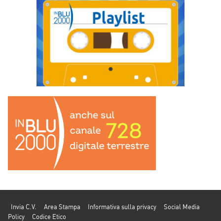
Invia C.V.
Area Stampa
Informativa sulla privacy
Social Media
Policy
Codice Etico