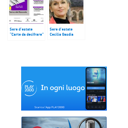
Sere d’estate
Sere d’estate
“Carte da decifrare”
Cecilia Gasdia
a Busca (CN)