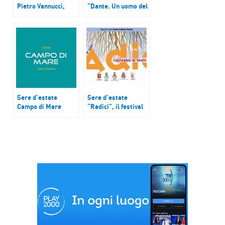
Pietro Vannucci,
“Dante. Un uomo del
detto il Perugino, in
medioevo” a San
mostra a Urbino
Casciano in Val di
Pesa (FI)
Sere d’estate
Sere d’estate
Campo di Mare
“Radici”, il festival
Teatro Festival a
del teatro rurale
Marina di Cerveteri
(Roma)