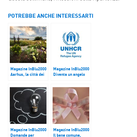
POTREBBE ANCHE INTERESSARTI
Magazine InBlu2000
Magazine InBlu2000
Aarhus, la città dei
Diventa un angelo
sorrisi
dei rifugiati
Magazine InBlu2000
Magazine InBlu2000
Domande per
Il bene comune,