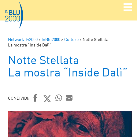
Network Tv2000
>
InBlu2000
>
Culture
>
Notte Stellata
La mostra “Inside Dalì”
Notte Stellata
La mostra “Inside Dalì”
CONDIVIDI:
FACEBOOK
TWITTER
WHATSAPP
MAIL