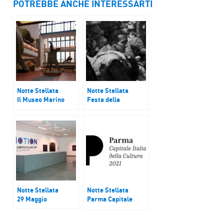
POTREBBE ANCHE INTERESSARTI
Notte Stellata
Notte Stellata
Il Museo Marino
Festa della
Marini di Firenze
Liberazione: Nuto
Revelli, scrittore e
figura emblematica
della Resistenza
Notte Stellata
Notte Stellata
29 Maggio
Parma Capitale
della Cultura 2021
“Opera – Il