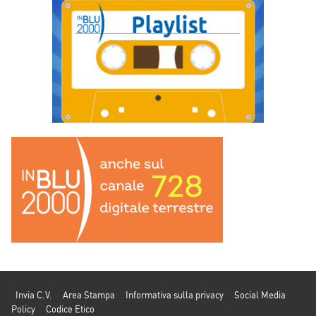
Invia C.V.
Area Stampa
Informativa sulla privacy
Social Media
Policy
Codice Etico