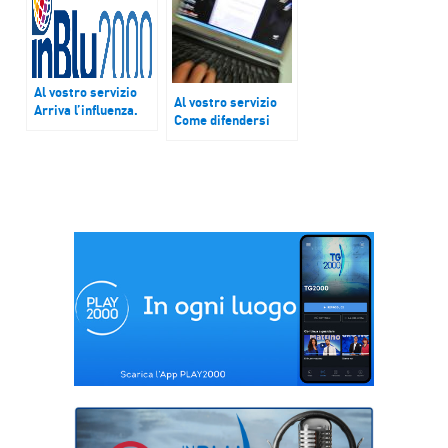
sono ridotte le
spese?
Al vostro servizio
Al vostro servizio
Arriva l’influenza.
Come difendersi
Che cosa accadrà
dalle fake news in
quest’anno? I tempi
campo alimentare e
e le modalità per il
in ambito sanitario?
vaccino.