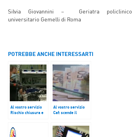
Silvia Giovannini – Geriatra policlinico
universitario Gemelli di Roma
POTREBBE ANCHE INTERESSARTI
Al vostro servizio
Al vostro servizio
Rischio chiusura e
Caf: scende il
usura per 176mila
reddito delle
imprese in Italia in
famiglie dell’11%. In
sofferenza
base alle
economica
dichiarazioni dove si