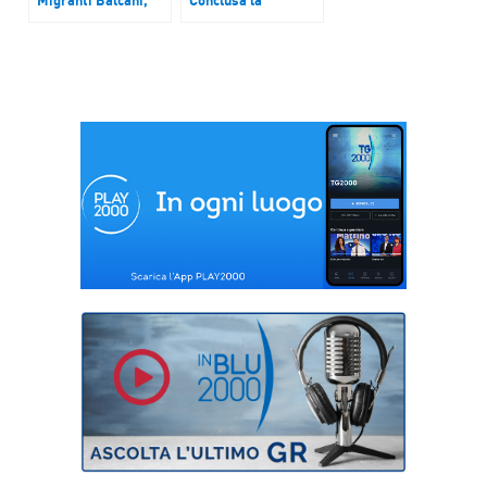
ragazzi dei Focolari
campagna “Share
a Ursula von der
the Journey” di
Leyen: “Fare
Caritas
qualcosa adesso,
Internationalis.
mettendo da parte
Card. Tagle: “Non
l’egoismo”
aumenti l’egoismo
degli Stati,
continuiamo a
condividere il
viaggio con i
migranti”