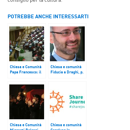
POTREBBE ANCHE INTERESSARTI
Chiesa e Comunità
Chiesa e comunità
Papa Francesco: il
Fiducia a Draghi, p.
Sinodo è un evento
Riggio
di grazia
(Aggiornamenti
Sociali): “Un
discorso capace di
guardare al futuro,
può portare l’Italia a
un cambio di passo”
Chiesa e Comunità
Chiesa e comunità
Migranti Balcani,
Conclusa la