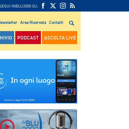
SEGUI INBLU2000 SU:
FEED
FACEBOOK
TWITTER
FEED
RSS
ewsletter
Area Riservata
Contatti
RSS
HIVIO
PODCAST
ASCOLTA LIVE