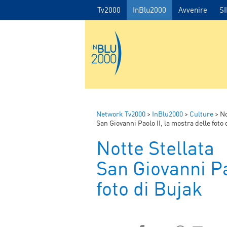
Tv2000
InBlu2000
Avvenire
S
Network Tv2000
>
InBlu2000
>
Culture
>
No
San Giovanni Paolo II, la mostra delle foto
Notte Stellata
San Giovanni Pa
foto di Bujak