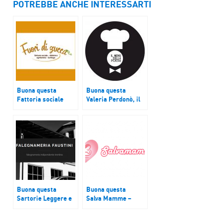
POTREBBE ANCHE INTERESSARTI
Buona questa
Buona questa
Fattoria sociale
Valeria Perdonò, il
Fuori di zucca,
menu della poesia
Giuliano Ciano
Buona questa
Buona questa
Sartorie Leggere e
Salva Mamme –
Falegnameria
Grazia
Faustini
Passeri/Katia