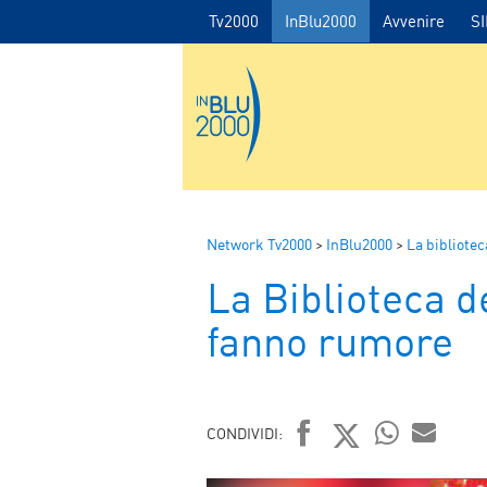
Tv2000
InBlu2000
Avvenire
S
Network Tv2000
>
InBlu2000
>
La bibliotec
La Biblioteca d
fanno rumore
CONDIVIDI:
FACEBOOK
TWITTER
WHATSAP
MAIL