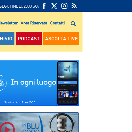
SEGUI INBLU2000 SU:
FEED
FACEBOOK
TWITTER
FEED
RSS
ewsletter
Area Riservata
Contatti
RSS
HIVIO
PODCAST
ASCOLTA LIVE