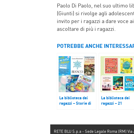
Paolo Di Paolo, nel suo ultimo li
(Giunti) si rivolge agli adolescen
invito per i ragazzi a dare voce a
ascoltare di più i ragazzi.
POTREBBE ANCHE INTERESSA
La biblioteca dei
La biblioteca dei
ragazzi – Storie di
ragazzi – 21
amicizia, speranza e
novembre 2020
avventura
RETE BLU S.p.a - Sede Legale Roma (RM) Via