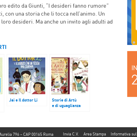
bro edito da Giunti, “I desideri fanno rumore”
ti, con una storia che li tocca nell’animo. Un
i loro desideri. Ma anche un invito agli adulti ad
RTI
Jai e Il dottor Li
Storie di Artù
e di uguaglianza
Invia C.V.
Area Stampa
Informativa sul
 Aurelia 796 – CAP 00165 Roma