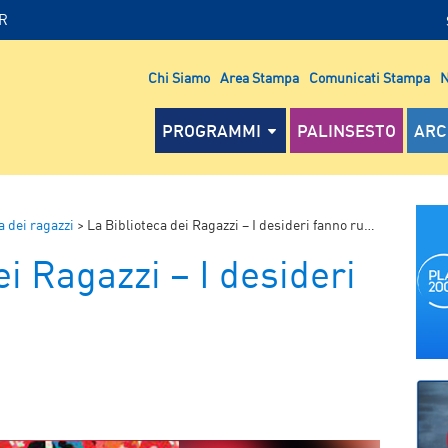
IR
Chi Siamo
Area Stampa
Comunicati Stampa
N
PROGRAMMI
PALINSESTO
ARC
a dei ragazzi
>
La Biblioteca dei Ragazzi – I desideri fanno rumore
ei Ragazzi – I desideri
P