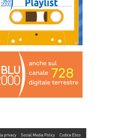
la privacy
Social Media Policy
Codice Etico