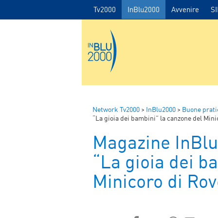
Tv2000
InBlu2000
Avvenire
S
Network Tv2000
>
InBlu2000
>
Buone prati
“La gioia dei bambini” la canzone del Mini
Magazine InBlu
“La gioia dei b
Minicoro di Rov