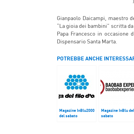
Gianpaolo Daicampi, maestro de
“La gioia dei bambini” scritta d
Papa Francesco in occasione d
Dispensario Santa Marta.
POTREBBE ANCHE INTERESSA
Magazine InBlu2000
Magazine InBlu de
del sabato
sabato
Fondazione Lega del
Baobab Experienc
Filo d’Oro di Lesmo