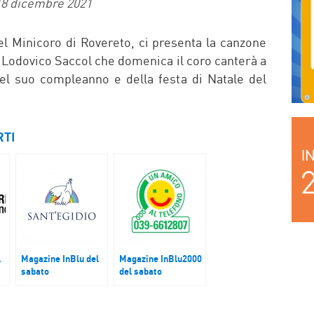
18 dicembre 2021
l Minicoro di Rovereto, ci presenta la canzone
a Lodovico Saccol che domenica il coro canterà a
el suo compleanno e della festa di Natale del
RTI
l
Magazine InBlu del
Magazine InBlu2000
sabato
del sabato
e
Comunità di
Luciana Secco
Sant’Egidio, i
dell’Associazione un
Corridoi Umanitari
Amico al Telefono