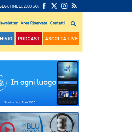
SEGUI INBLU2000 SU:
FEED
FACEBOOK
TWITTER
FEED
RSS
ewsletter
Area Riservata
Contatti
RSS
HIVIO
PODCAST
ASCOLTA LIVE