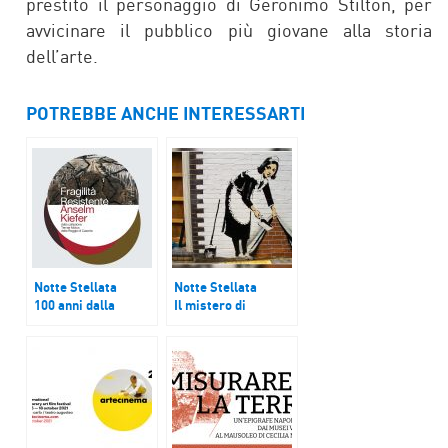
prestito il personaggio di Geronimo Stilton, per
avvicinare il pubblico più giovane alla storia
dell’arte.
POTREBBE ANCHE INTERESSARTI
Notte Stellata
Notte Stellata
100 anni dalla
Il mistero di
nascita di Lele
“Banksy
Luzzati e la mostra
l’imprendibile”
“Fragilità
resistente. Anselm
Kiefer dalla
collezione Terrae
Motus di Caserta”,