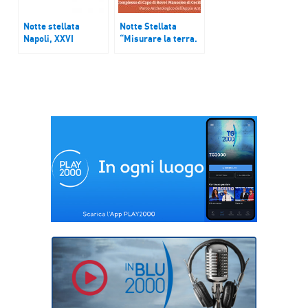
Notte stellata
Notte Stellata
Napoli, XXVI
“Misurare la terra.
edizione di
Un’epigrafe
Artecinema
napoleonica dai
Musei Vaticani al
Mausoleo di Cecilia
Metella”