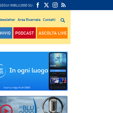
SEGUI INBLU2000 SU:
FEED
FACEBOOK
TWITTER
FEED
RSS
ewsletter
Area Riservata
Contatti
RSS
HIVIO
PODCAST
ASCOLTA LIVE