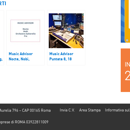
RTI
Music Advisor
Music Advisor
g,
Nocte, Nobi,
Puntata 8, 18
na
Orchestra
gennaio 2022
Salterello, Fre
Invia C.V.
Area Stampa
Informativa sul
 Aurelia 796 – CAP 00165 Roma
e Imprese di ROMA 03922811009