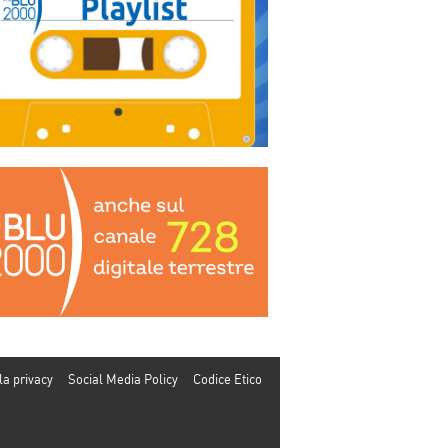
la privacy
Social Media Policy
Codice Etico