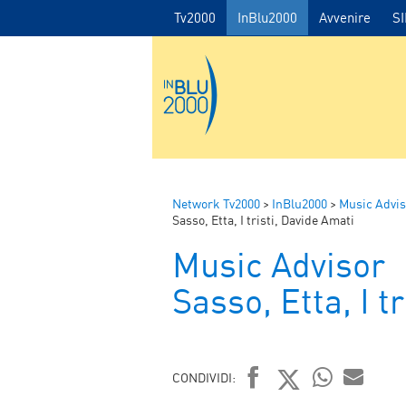
Tv2000
InBlu2000
Avvenire
S
Network Tv2000
>
InBlu2000
>
Music Advis
Sasso, Etta, I tristi, Davide Amati
Music Advisor
Sasso, Etta, I t
CONDIVIDI: