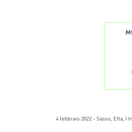
FACEBOOK
TWITTER
WHATSAP
MAIL
4 febbraio 2022 – Sasso, Etta, I t