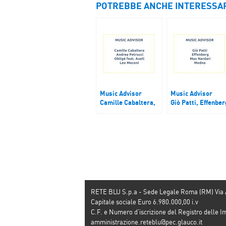
POTREBBE ANCHE INTERESSA
Music Advisor
Music Advisor
Camille Cabaltera,
Giò Patti, Effenber
Andrea Petrucci,
Max Nardari, Mod
Obligé feat. Axell,
Leo Meconi
RETE BLU S.p.a - Sede Legale Roma (RM) Via
Capitale sociale Euro 6.980.000,00 i.v
C.F. e Numero d’iscrizione del Registro dell
amministrazione.reteblu@pec.glauco.it