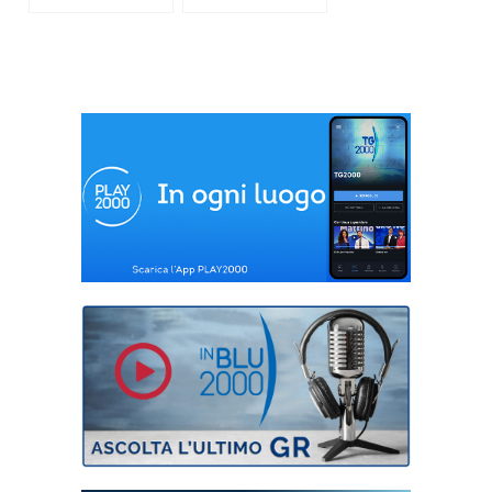
avvento
lettura da
riscoprire