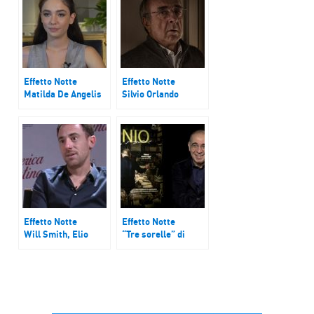
Effetto Notte
Effetto Notte
Matilda De Angelis
Silvio Orlando
e Margherita Buy
racconta il film “il
bambino nascosto”
Effetto Notte
Effetto Notte
Will Smith, Elio
“Tre sorelle” di
Germano e il mito di
Enrico Vanzina e
Céline Dion
Giuseppe Tornatore
racconta “Ennio”