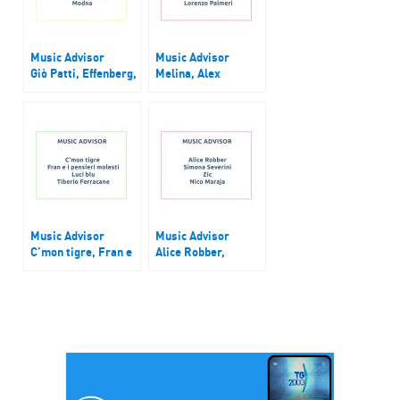
Music Advisor
Music Advisor
Giò Patti, Effenberg,
Melina, Alex
Max Nardari, Modna
Banelli, Helle,
Lorenzo Palmeri
Music Advisor
Music Advisor
C’mon tigre, Fran e
Alice Robber,
i pensieri molesti,
Simona Severini, Zic
Luci blu, Tiberio
e Nico Maraja
Ferracane