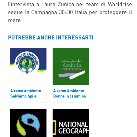
l’intervista a Laura Zunica nel team di Worldrise
segue la Campagna 30×30 Italia per proteggere il
mare.
POTREBBE ANCHE INTERESSARTI
A come ambiente
A come Ambiente
Salviamo Api e
Donne in cammino
Agricoltori
unite per creare
sinergie e nuove
strade