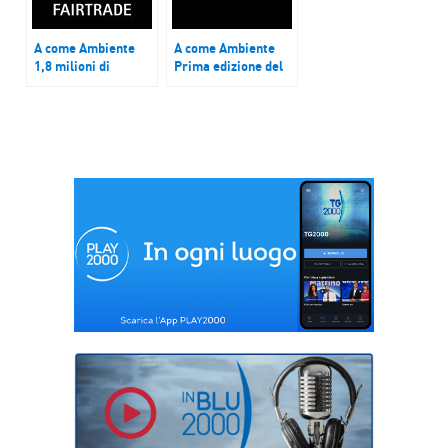
A come Ambiente
A come Ambiente
1,8 milioni di
Prima edizione del
agricoltori
National Geographic
Fairtrade scrivono
Fest
ai leader della terra
in vista di COP26