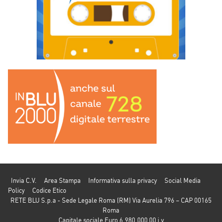
Invia C.V.
Area Stampa
Informativa sulla privacy
Social Media
Policy
Codice Etico
RETE BLU S.p.a - Sede Legale Roma (RM) Via Aurelia 796 – CAP 00165
Roma
Capitale sociale Euro 6.980.000,00 i.v