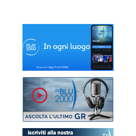
Comunità di
raccolta fondi che
Sant’Egidio ad Haiti
Unicef