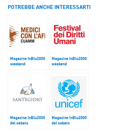
POTREBBE ANCHE INTERESSARTI
Magazine InBlu2000
Magazine InBlu2000
weekend
weekend
Cuamm, l’intervento
La sesta edizione
in Italia di aiuto e
del Festival dei
supporto per
diritti umani
combattere la
pandemia
Magazine InBlu2000
Magazine InBlu2000
del sabato
del sabato
L’impegno della
Campagna di