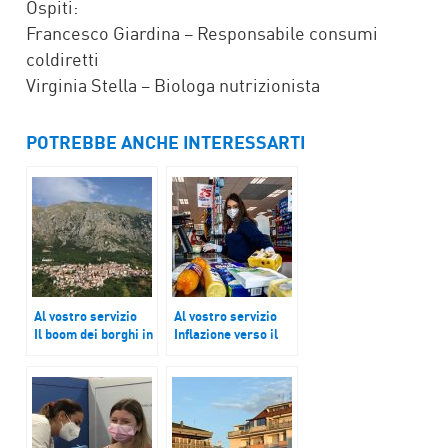
Ospiti:
Francesco Giardina – Responsabile consumi
coldiretti
Virginia Stella – Biologa nutrizionista
POTREBBE ANCHE INTERESSARTI
Al vostro servizio
Al vostro servizio
Il boom dei borghi in
Inflazione verso il
Italia, la nuova
4% e a Natale 5
rinascita di queste
miliardi di consumi
aree
in meno