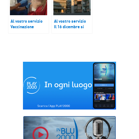
Al vostro servizio
Al vostro servizio
Vaccinazione
Il 16 dicembre si
antinfluenzale:
paga l’Imu: quante
siamo nelle
tasse gravano sulla
settimane decisive.
casa?