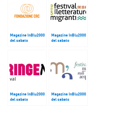
Magazine InBlu2000
Magazine InBlu2000
del sabato
del sabato
Cuneo Provincia
La settima edizione
Futura
del Festival delle
letterature migranti
Magazine InBlu2000
Magazine InBlu2000
del sabato
del sabato
FringeMI festival di
XVIII edizione del
arti performative
Festival Musica
sull’acqua