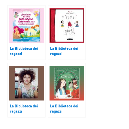
La Biblioteca dei
La Biblioteca dei
ragazzi
ragazzi
Le più belle storie di
Piccoli amori sfigati
fate
La Biblioteca dei
La Biblioteca dei
ragazzi
ragazzi
Abbiamo avuto tutti
I postini di Santa
14 anni
Lucia