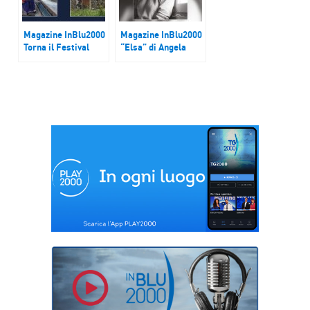
Magazine InBlu2000
Magazine InBlu2000
Torna il Festival
“Elsa” di Angela
delle lingue madri
Bubba