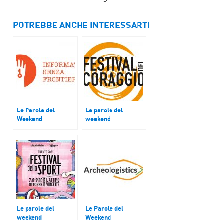
POTREBBE ANCHE INTERESSARTI
Le Parole del
Le parole del
Weekend
weekend
“Storie Digitali:
La 4° edizione del
concorso per storie
Festival del
da ascoltare”
Coraggio
Le parole del
Le Parole del
weekend
Weekend