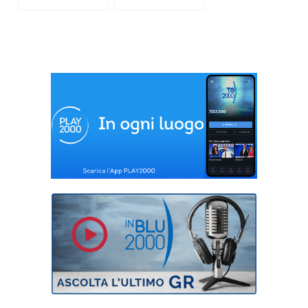
Il Festival dello
“Archeologistics”,
sport di Trento 2021
realtà varesina per
la divulgazione e
conoscenza dei beni
culturali