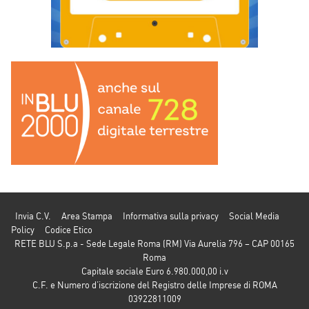
Invia C.V.
Area Stampa
Informativa sulla privacy
Social Media
Policy
Codice Etico
RETE BLU S.p.a - Sede Legale Roma (RM) Via Aurelia 796 – CAP 00165
Roma
Capitale sociale Euro 6.980.000,00 i.v
C.F. e Numero d’iscrizione del Registro delle Imprese di ROMA
03922811009