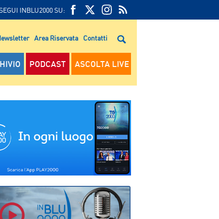
SEGUI INBLU2000 SU:
FEED
FACEBOOK
TWITTER
FEED
RSS
ewsletter
Area Riservata
Contatti
RSS
HIVIO
PODCAST
ASCOLTA LIVE