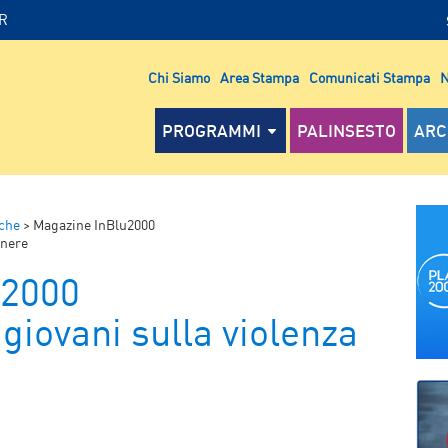
IR
Chi Siamo
Area Stampa
Comunicati Stampa
N
PROGRAMMI
PALINSESTO
ARC
che
>
Magazine InBlu2000
enere
u2000
 giovani sulla violenza