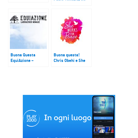
Spiderman che
asinelli antimafia, e
regala sorrisi ai
Mauro Martino
bimbi ricoverati.
Buona Questa
Buona questa!
EquiAzione –
Chris Obehi e She
Alberto Broccatelli
Work For Peace –
Selene Biffi