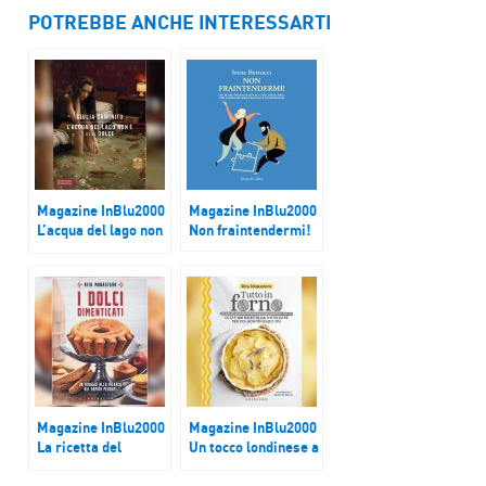
POTREBBE ANCHE INTERESSARTI
Magazine InBlu2000
Magazine InBlu2000
L’acqua del lago non
Non fraintendermi!
è mai dolce
Magazine InBlu2000
Magazine InBlu2000
La ricetta del
Un tocco londinese a
casatiello dolce
tavola