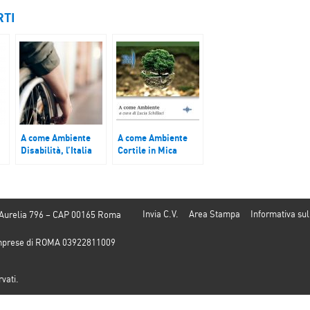
RTI
A come Ambiente
A come Ambiente
Disabilità, l’Italia
Cortile in Mica
resta indietro
Aurea
nell’accessibilità
alle cure
Invia C.V.
Area Stampa
Informativa sul
 Aurelia 796 – CAP 00165 Roma
e Imprese di ROMA 03922811009
rvati.