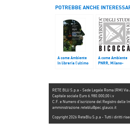
POTREBBE ANCHE INTERESSA
A come Ambiente
A come Ambiente
In libreria l’ultimo
PNRR, Milano-
libro di Gianfranco
Bicocca lancia i
Bologna “Noi siamo
dottorati in P.A.,
natura”
Blue economy e
Patrimonio
immateriale
RETE BLU S.p.a - Sede Legale Roma (RM) Via
Capitale sociale Euro 6.980.000,00 i.v
C.F. e Numero d’iscrizione del Registro dell
amministrazione.reteblu@pec.glauco.it
Copyright 2026 ReteBlu S.p.a - Tutti i diritti rise