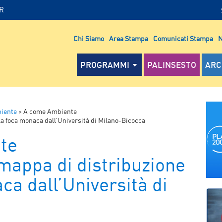
IR
Chi Siamo
Area Stampa
Comunicati Stampa
N
PROGRAMMI
PALINSESTO
ARC
iente
>
A come Ambiente
la foca monaca dall’Università di Milano-Bicocca
te
mappa di distribuzione
ca dall’Università di
a