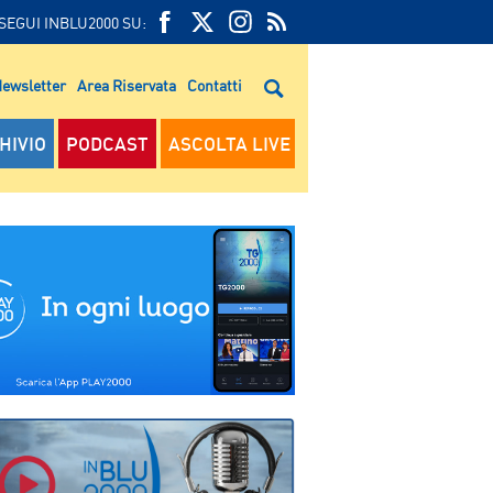
SEGUI INBLU2000 SU:
FEED
FACEBOOK
TWITTER
FEED
RSS
ewsletter
Area Riservata
Contatti
RSS
HIVIO
PODCAST
ASCOLTA LIVE