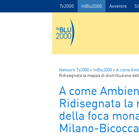
Tv2000
InBlu2000
Avvenire
S
Network Tv2000
>
InBlu2000
>
A come Amb
Ridisegnata la mappa di distribuzione del
A come Ambien
Ridisegnata la 
della foca mona
Milano-Bicocc