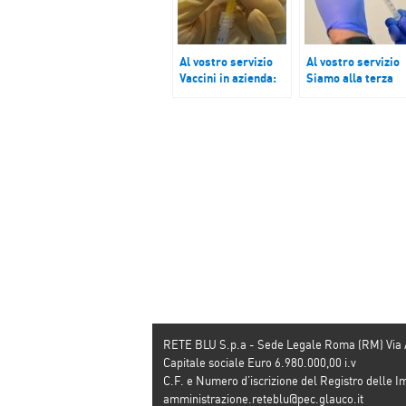
Al vostro servizio
Al vostro servizio
Vaccini in azienda:
Siamo alla terza
regole e indicazioni
dose. La nuova
per effettuarli sul
campagna vaccinal
luogo di lavoro
RETE BLU S.p.a - Sede Legale Roma (RM) Via
Capitale sociale Euro 6.980.000,00 i.v
C.F. e Numero d’iscrizione del Registro dell
amministrazione.reteblu@pec.glauco.it