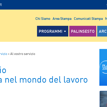
IR
Chi Siamo
Area Stampa
Comunicati Stampa
N
PROGRAMMI
PALINSESTO
ARC
rvizio
>
Al vostro servizio
io
a nel mondo del lavoro