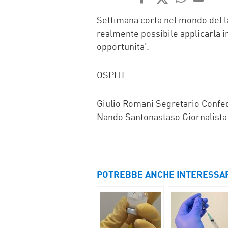
FACEBOOK
TWITTER
WHATSAP
MAIL
Settimana corta nel mondo del la
realmente possibile applicarla in
opportunita’.
OSPITI
Giulio Romani Segretario Confed
Nando Santonastaso Giornalista
POTREBBE ANCHE INTERESSA