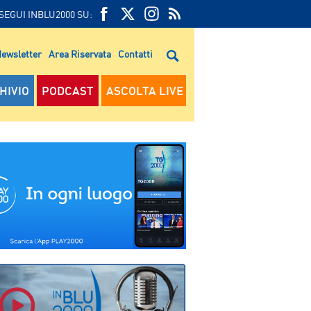
SEGUI INBLU2000 SU:
FEED
FACEBOOK
TWITTER
FEED
RSS
ewsletter
Area Riservata
Contatti
RSS
HIVIO
PODCAST
ASCOLTA LIVE