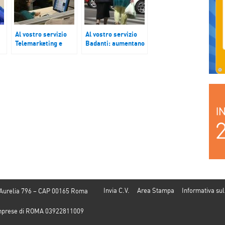
Al vostro servizio
Al vostro servizio
Telemarketing e
Badanti: aumentano
chiamate
le paghe
e.
indesiderate.
Invia C.V.
Area Stampa
Informativa sul
 Aurelia 796 – CAP 00165 Roma
e Imprese di ROMA 03922811009