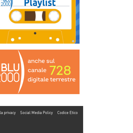
la privacy
Social Media Policy
Codice Etico