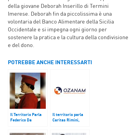
della giovane Deborah Inserillo di Termini
Imerese. Deborah fin da piccolissima è una
volontaria del Banco Alimentare della Sicilia
Occidentale e si impegna ogni giorno per
sostenere la pratica e la cultura della condivisione
e del dono.
POTREBBE ANCHE INTERESSARTI
Il Territorio Parla
Il territorio parla
Federico Da
Caritas Rimini,
Montefeltro, Il
primo Bilancio
guerriero che
Sociale. Trent’anni