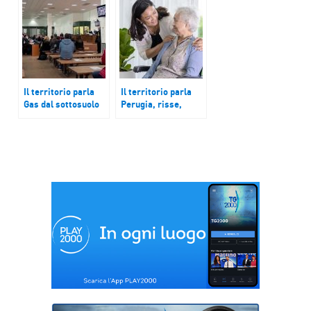
amava le arti.
di cooperativa
Varese, nuova
sociale Ozanam.
mostra dedicata a
Levante ligure,
Renato Guttuso. A
molti escursionisti
Polignano e a Vieste
inesperti soccorsi
torna il Festival ‘Il
Libro Possibile’
Il territorio parla
Il territorio parla
Gas dal sottosuolo
Perugia, risse,
della Bassa
rapine ed
Bresciana.
estorsioni.
Processo della
Lombardia, nuova
mafia dei Nebrodi.
legge caregiver.
Tensione sulla
Sicilia, record di
vertenza della ex
povertà
Gkn di Campi
Bisenzio