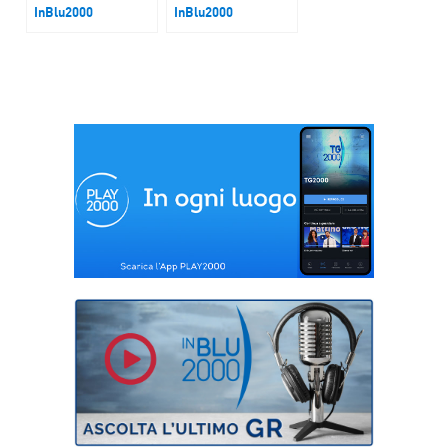
InBlu2000
InBlu2000
A Berlino lo Spinelli
Safer Internet Day
Forum organizzato
dall’Ispi