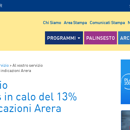
IR
Chi Siamo
Area Stampa
Comunicati Stampa
N
PROGRAMMI
PALINSESTO
ARC
rvizio
>
Al vostro servizio
 indicazioni Arera
io
s in calo del 13%
cazioni Arera