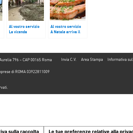
Al vostro servizio
Al vostro servizio
La vicenda
A Natale arriva il
drammatica di
pesce in tavola.
Ischia mette in
Quanto sono
ua
risalto la scarsa
cresciuti i prezzi?
manutenzione del
territorio, quali i
Invia C.V.
Area Stampa
Informativa sul
 Aurelia 796 – CAP 00165 Roma
rischi?
e Imprese di ROMA 03922811009
rvati.
iva sulla raccolta
Le tue preferenze relative alla priva