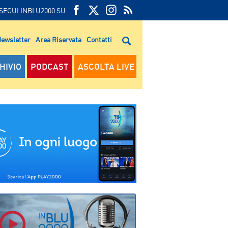
SEGUI INBLU2000 SU:
FEED
FACEBOOK
TWITTER
FEED
RSS
ewsletter
Area Riservata
Contatti
RSS
HIVIO
PODCAST
ASCOLTA LIVE