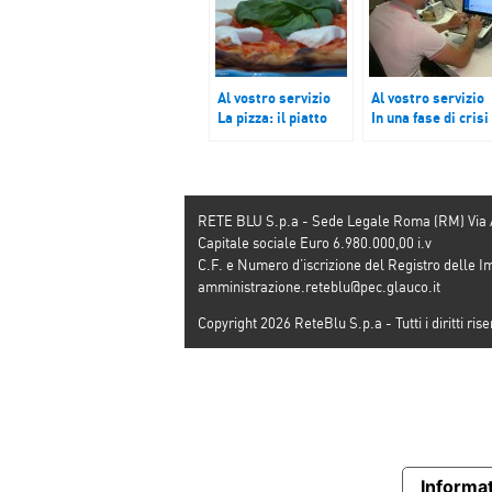
Al vostro servizio
Al vostro servizio
La pizza: il piatto
In una fase di crisi
preferito dagli
economica il
italiani
commercio
elettronico contin
la sua ascesa
RETE BLU S.p.a - Sede Legale Roma (RM) Via
Capitale sociale Euro 6.980.000,00 i.v
C.F. e Numero d’iscrizione del Registro dell
amministrazione.reteblu@pec.glauco.it
Copyright 2026 ReteBlu S.p.a - Tutti i diritti rise
Informat