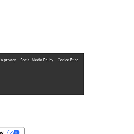
la privacy
Social Media Policy
Codice Etico
cy