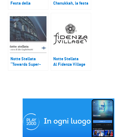
Festa della
Chanukkah, la festa
Liberazione: Nuto
delle luci
Revelli, scrittore e
figura emblematica
della Resistenza
Notte Stellata
Notte Stellata
“Towards Super-
Al Fidenza Village
Connection”
va in scena Street
Art Festival