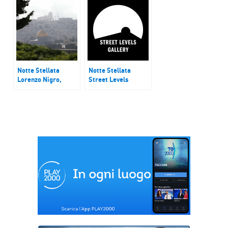
Alessandria
Notte Stellata
Notte Stellata
Lorenzo Nigro,
Street Levels
direttore di una
Gallery
serie di campagne
di scavi in Palestina