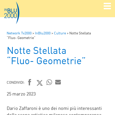
Network Tv2000
>
InBlu2000
>
Culture
>
Notte Stellata
“Fluo- Geometrie”
Notte Stellata
“Fluo- Geometrie”
CONDIVIDI:
FACEBOOK
TWITTER
WHATSAPP
MAIL
25 marzo 2023
Dario Zaffaroni è uno dei nomi più interessanti
della scena artistica milanese contemporanea.